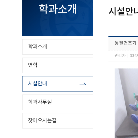
학과소개
시설안
동결건조기 (
학과소개
관리자
|
334
연혁
시설안내
학과사무실
찾아오시는길