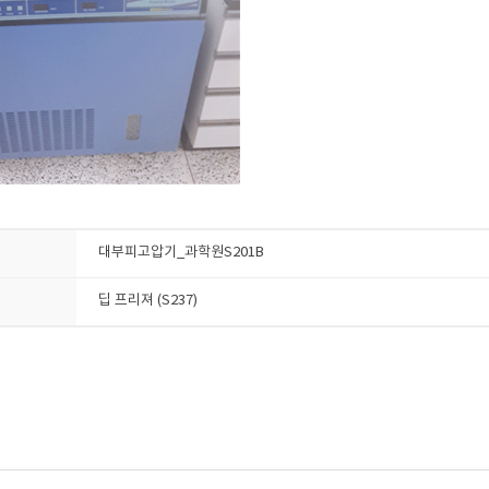
대부피고압기_과학원S201B
딥 프리져 (S237)