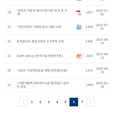
“호주의 자원과 에너지에 대한 투자 및 규
2015-07-
24
1397
제"
02
2015-07-
23
"석탄자원의 이해와 탐사·개발 사례"
1449
01
2015-06-
22
퇴적광상의 형성과정과 지구화학 교육
1495
29
2015-06-
21
Earth school (한국지질자원연구원 )
2026
22
2015-06-
20
<2015 기업현장실습 체험 (인턴쉽)모집>
1352
19
<자원개발특성화대학사업>동계필드 참여
2015-01-
19
1494
자 모집
28
1
2
3
4
5
6
7