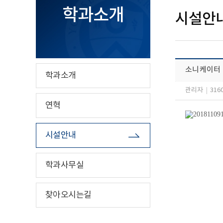
학과소개
시설안
소니케이터 (
학과소개
관리자
|
316
연혁
시설안내
학과사무실
찾아오시는길