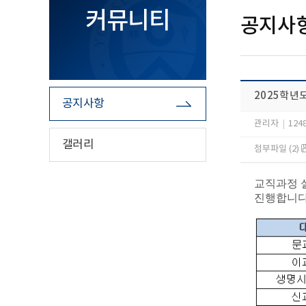
커뮤니티
공지사
2025학년
공지사항
관리자
|
124
갤러리
첨부파일 (2)
교직과정 설
진행합니다