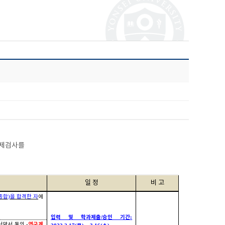
제검사를
일 정
비 고
종합
)
을 합격한 자
에
입력 및 학과제출
승인 기간
/
:
연구계
서약서 동의
-