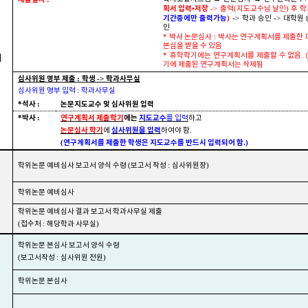
획서 입력
•
저장
->
출력
(
지도교수님 날인
)
후 학
기간중에만 출력가능
)
->
학과 승인
->
대학원
인
*
박사 논문심사
:
박사는 연구계획서를 제출한 
본심을 받을 수 있음
*
휴학학기에는 연구계획서를 제출할 수 없음
. 
서
기에 제출된 연구계획서는 삭제됨
심사위원 명부 제출
학생
학과사무실
:
->
심사위원 명부 입력
:
학과사무실
석사
논문지도교수 및 심사위원 입력
*
:
박사
연구계획서 제출학기
에는
지도교수
*
:
를 입력
하고
논문심사 학기
심사위원을 입력
에
하여야 함
.
연구계획서를 제출한 학생은 지도교수를 반드시 입력되어 함
(
.)
학위논문 예비심사 보고서 양식 수령
(
보고서 작성
:
심사위원장
)
학위논문 예비심사
학위논문 예비심사 결과 보고서 학과사무실 제출
(
접수처
:
해당학과 사무실
)
학위논문 본심사 보고서 양식 수령
(
보고서작성
:
심사위원 전원
)
학위논문 본심사