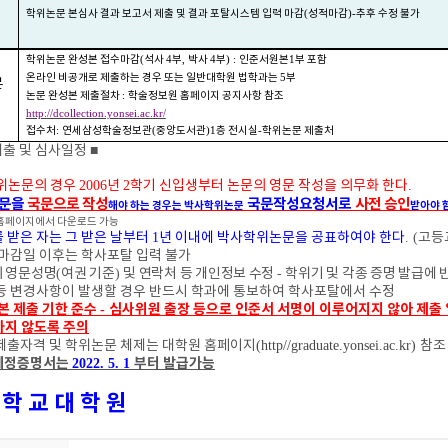
학위논문 본심사 결과 보고서 제출 및 결과 포탈시스템 입력 마감
(
성적마감
)-
추후 수정 불가
학위논문 완성본 접수마감
(
석사
4
부
,
박사
4
부
) :
인준서원본
1
부 포함
온라인 비공개로 제출하는 경우 또는 일반대학원 법학과는
5
부
본
논문 완성본 제출절차
:
학술정보원 홈페이지 공지사항 참조
http://dcollection.yonsei.ac.kr/
접수처
:
연세삼성학술정보관
(
중앙도서관
)1
층 전시실
-
학위논문 제출처
제출 및 심사일정
■
위논문의 경우
2006
년
2
학기 신입생부터 논문의 영문 작성을 의무화 한다
.
문을
국문으로 작성
국문작성요청서로
사전 승인
해야 하는 경우는 박사학위논문
받아야 
홈페이지에서 다운로드 가능
 받은 자는 그 받은 날부터
1
년 이내에 박사학위논문을 공표하여야 한다
. (
고등
 마감일 이후는 학사포탈 입력 불가
 영문성명
(
여권 기준
)
및 연락처 등 개인정보 수정
-
학위기 및 각종 증명 발급에 
등 변경사항이 발생할 경우 반드시 학과에 통보하여 학사포탈에서 수정
본 제출 기한 준수
심사위원 출장 등으로 인준서 서명이 이루어지지 않아 제출
-
하지 않도록 주의
제출자격 및 학위논문 체제는 대학원 홈페이지
(http//graduate.yonsei.ac.kr)
참조
예정증명서는
부터 발급가능
2022. 5. 1
 학 교 대 학 원