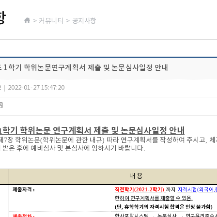
항
> 커뮤니티 > 공지사항
도 1학기 학위논문연구계획서 제출 및 논문심사일정 안내
2
|
2022-01-27 15:47:20
학기 학위논문 연구계획서 제출 및 논문심사일정 안내
1
제
7
장 학위논문
(
학위논문에 관한 내규
)
따라 연구계획서를 작성하여 주시고
,
체
 받은 후에 예비심사 및 본심사에 임하시기 바랍니다
.
내 용
제출자격
직전학기
학기
:
(2021-2
)
까지
자격시험
(
외국어
,
한
하여 연구계획서를 제출할 수 있음
.
단
휴학학기의 자격시험 합격은 인정 불가함
(
,
)
제출절차
학사포탈시스템
→
논문심사
→
연구윤리준수
: