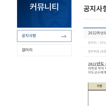
커뮤니티
공지사
2022학년
공지사항
관리자
|
473
갤러리
첨부파일 (4)
년도
2022
대학원 학칙 
지도교수에게
구분