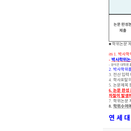
논문 완성
제출
■
학위논문 
㈜
1.
박사학
박사학위논
-
-
양식은 대학원 
2.
박사학위를
3.
전산 입력
4.
학사포탈의
5.
논문제목 
논문 완성 
6.
차질이 발생
7.
학위논문 
학위수여
8.
연 세 대