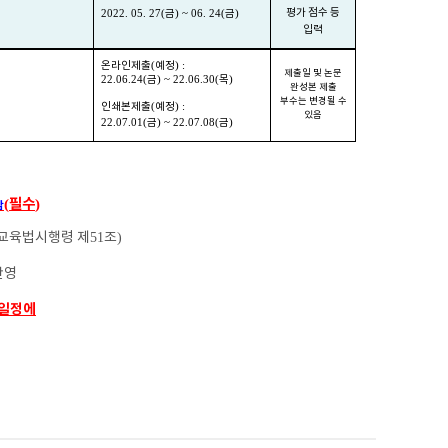
평가 점수 등
2022. 05. 27(
금
) ~ 06. 24(
금
)
입력
온라인제출
(
예정
) :
제출일 및 논문
22.06.24(
금
) ~ 22.06.30(
목
)
완성본 제출
부수는 변경될 수
인쇄본제출
(
예정
) :
있음
22.07.01(
금
) ~ 22.07.08(
금
)
필수
(
)
함
교육법시행령 제
51
조
)
반영
 일정에