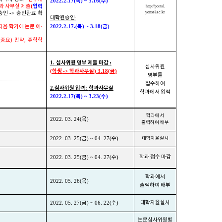
목
수
2022.2.17(
) ~ 3.16(
)
입력
과 사무실 제출
(
http://portal
.
yonsei.ac.kr
 승인
->
승인완료 확
대학원승인
:
목
금
다음 학기에 논문 예
·
2022.2.17.(
) ~ 3.18(
)
(
중요
)
만약
,
휴학학
심사위원 명부 제출 마감
1.
:
심사위원
학생
학과사무실
금
(
->
) 3.18(
)
명부를
접수하여
심사위원 입력
학과사무실
2.
:
학과에서 입력
목
수
2022.2.17(
) ~ 3.23(
)
학과에서
2022. 03. 24(
목
)
출력하여 배부
2022. 03. 25(
금
) ~ 04. 27(
수
)
대학자율실시
학과 접수 마감
2022. 03. 25(
금
) ~ 04. 27(
수
)
학과에서
2022. 05. 26(
목
)
출력하여 배부
대학자율실시
2022. 05. 27(
금
) ~ 06. 22(
수
)
논문심사위원별