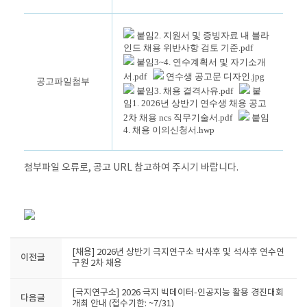
붙임2. 지원서 및 증빙자료 내 블라
인드 채용 위반사항 검토 기준.pdf
붙임3~4. 연수계획서 및 자기소개
서.pdf
연수생 공고문 디자인.jpg
공고파일첨부
붙임3. 채용 결격사유.pdf
붙
임1. 2026년 상반기 연수생 채용 공고
2차 채용 ncs 직무기술서.pdf
붙임
4. 채용 이의신청서.hwp
첨부파일 오류로, 공고 URL 참고하여 주시기 바랍니다.
[채용] 2026년 상반기 극지연구소 박사후 및 석사후 연수연
이전글
구원 2차 채용
[극지연구소] 2026 극지 빅데이터-인공지능 활용 경진대회
다음글
개최 안내 (접수기한: ~7/31)