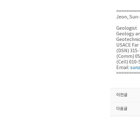
=========
Jeon, Sun
Geologist
Geology an
Geotechnic
USACE Far 
(DSN) 315-
(Comm) 05
(Cell) 010
Email:
suna
=========
이전글
다음글