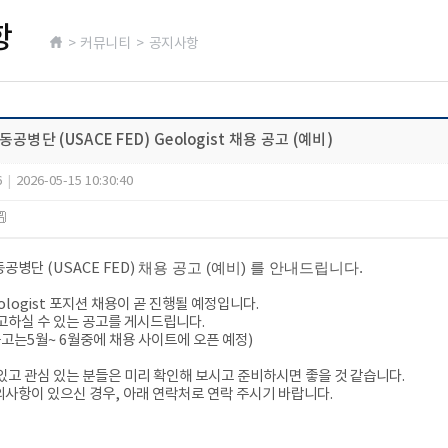
항
> 커뮤니티 > 공지사항
공병단 (USACE FED) Geologist 채용 공고 (예비)
6
|
2026-05-15 10:30:40
동공병단
(USACE FED)
채용 공고 (예비) 를 안내드립니다.
ologist
포지션
채용이
곧
진행될
예정입니다
.
고하실
수
있는
공고를 게시
드립니다
.
공고는
5
월
~
6
월중에
채용
사이트에
오픈 예정)
있고 관심
있는 분들은
미리
확인해
보시고
준비하시면
좋을
것
같습니다
.
의사항이
있으신
경우
,
아래
연락처로
연락
주시기
바랍니다
.