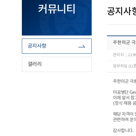
커뮤니티
공지사
주한미군 극동
공지사항
관리자
|
119
갤러리
첨부파일 (1)
주한미군 극
미공병단
Ge
이에
앞서
참
(정식
채용
해당 자격이 
관련하여
문
감사합니다
.