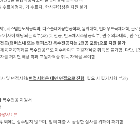
24
년
2
월 졸업예정자로서 졸업사정에 통과된 자
월 수료예정자
,
기 수료자
,
학사편입생은 지원 불가
제
),
시스템반도체공학과
,
디스플레이융합공학과
,
음악대학
,
언더우드국제대학
,
글로
료기사에 해당되는 학부
(
과
)
및 전공
,
반도체시스템공학부
,
원주 의과대학
,
원주간
전공
캠퍼스내 또는 캠퍼스간 복수전공자는
전공 포함
으로 지원 불가
(
2
)
체육교육학과를 복수전공으로 이수하여도 교원자격증 취득은 불가함
.
다만
, 1
절차를 거치면 해당 학과
교원자격증 취득 자격을 부여함
면접시험은 대면 면접으로 진행
사 및 면접시험
(
,
필요 시 필기시험 부과
)
 복수전공 지원서
서
증명서
1
부
류 외에는 접수받지 않으며
,
임의 제출 시 공정한 심사를 위하여 파기함