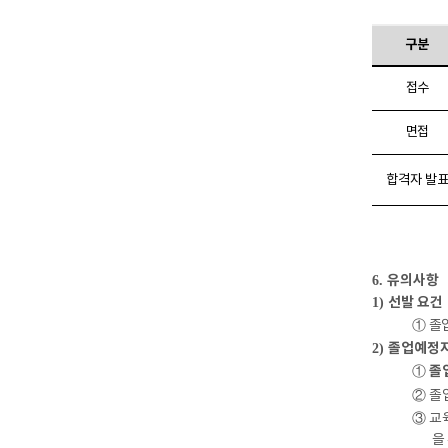
구분
접수
면접
합격자 발
유의사항
6.
선발 요건
1)
①
졸
졸업예정자
2)
졸
①
②
졸
③
교
을