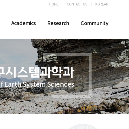
HOME
CONTACT US
KOREAN
Academics
Research
Community
f Earth System Sciences