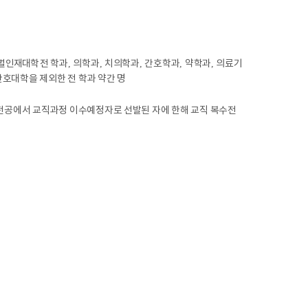
벌인재대학
전 학과
,
의학과
,
치의학과
,
간호학과
,
약학과
,
의료기
호대학을 제외한 전 학과 약간 명
전공
에서 교직과정 이수예정자로 선발된 자에 한해 교직 복수전