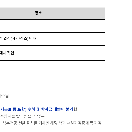
장소
접 일정
(
시간
/
장소
)
안내
에서 확인
취소됨
국가근로 등 포함
수혜 및 학자금 대출이 불가
함
)
증명서를 발급받을 수 없음
 복수전공 선발 절차를 거치면 해당 학과 교원자격증 취득 자격