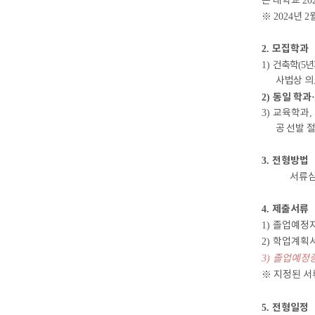
본 대학교
20
※
2024
년
2
모집학과
2.
1)
건축학
(5
년
사법상 의
동일 학과
2)
·
3)
교육학과
,
공 선발 
전형방법
3.
서류심
제출서류
4.
1)
졸업예정자
2)
학업계획
3)
졸업예정
※
지정된 서
전형일정
5.