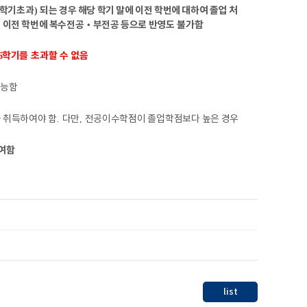
학기초과
되는 경우 해당 학기 말에 이전 학번에 대하여 졸업 처
)
 이전 학번에 복수전공
‧
부전공 등으로 반영도
불가함
학기를
초과할 수 없음
6
가능함
 취득하여야 함
.
다만
,
전공이수학점이 졸업학점보다 높은 경우
여함
list