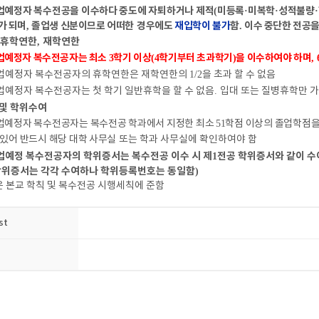
업예정자 복수전공을 이수하다 중도에 자퇴하거나 제적
미등록
미복학
성적불량
(
·
·
·
가 되며
졸업생 신분이므로 어떠한
경우에도
재입학이 불가
함
이수 중단한 전공을
,
.
휴학연한
재학연한
,
업예정자 복수전공자는 최소
학기 이상
학기부터 초과학기
을 이수하여야 하며
3
(4
)
, 
업예정자 복수전공자의 휴학연한은 재학연한의
1/2
을 초과 할 수 없음
업예정자 복수전공자는 첫 학기 일반휴학을 할 수 없음
.
입대 또는 질병휴학만 
 및 학위수여
업예정자 복수전공자는 복수전공 학과에서 지정한 최소
51
학점 이상의 졸업학점을
 있어 반드시 해당 대학 사무실
또는 학과 사무실에 확인하여야 함
업예정 복수전공자의 학위증서는 복수전공 이수 시 제
전공 학위증서와 같이 수
1
학위증서는 각각 수여하나 학위등록번호는 동일함
)
 본교 학칙 및 복수전공 시행세칙에 준함
st