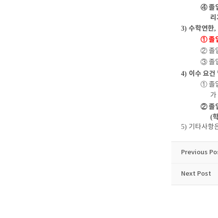
④
졸
리
수학연한
3)
,
①
졸
②
졸
③
졸
이수 요건
4)
①
졸
가
②
졸
(
5)
기타사항은
Previous Po
Next Post