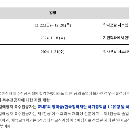
일정
12. 22.(
금
) ~ 12. 28.(
목
)
학사포탈 시스템
2024. 1. 18.(
목
)
지원학과에서 면
표
2024. 1. 31(
수
)
학사포탈 시스템
업예정자 복수전공 전형에 합격하였더라도 제
1
전공의 졸업이 불가한 경우는 합격이 
 복수전공자에 대한 지원 제한
업예정자 복수전공자는
교내

외 장학금
한국장학재단 국가장학금
유형 및 
(
1,2
업예정자 복수전공자는 제
1
전공 이수 후라도 재학생 신분이므로 제
1
전공의 졸업
육학과
,
체육교육학과는
1
전공에서 교직과정 이수예정자로 선발된 자에 한하여 교직
 부여함