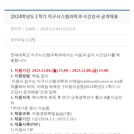
2024학년도 1학기 지구시스템과학과 시간강사 공개채용
관리자
|
13041
|
2023-12-04 13:32:10
첨부파일 (1)
연세대학교 지구시스템과학과에서는 다음과 같이 시간강사를 채
용합니다
.
1.
지원기간
:
2023.12.04.(
월
) 15:00 ~ 2023.12.08.(
금
) 15:00
2.
지원방법
:
메일 접수
:
지원서 접수는 지구시스템과학과 이메일
(earthsys@yonsei.ac.kr)
로
제출해야 하며
,
이메일 제목은
"[
지원자성명
]2024
학년도
1
학기 시
간강사 공개채용
"
으로 입력
.
3.
지원자격
:
학사학위 취득 후 연구
/
교육경력년수 통산
2
년
이상인
자
*
우대기준 명시 가능함
.
4.
채용과목
:
자원경제학및실습
(1
명
)
5.
채용기간
: 1
년
(2024.3.1.~2025.2.29.)
6.
제출서류
(PDF)
:
1)
지원서
1
부
.