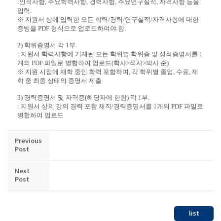
:
인적사항
,
주요학력사항
,
경력사항
,
주요연구실적
,
자격사항 등을
입력
.
※
지원서 상에 입력한 모든 학력
/
경력
/
연구실적
/
자격사항에 대한
증빙을
PDF
형식으로 업로드하여야 함
.
2)
학위증명서 각
1
부
.
:
지원서 학력사항에 기재된 모든 학위별 학위증 및 성적증명서를
1
개의
PDF
파일로 병합하여 업로드
(
학사
>
석사
>
박사 순
)
※
지원 시점에 재학 중인 학력 포함하며
,
각 학위별 졸업
,
수료
,
재
학 중 최종 상태의 증명서 제출
3)
경력증명서 및 자격증
(
해당자에 한함
)
각
1
부
.
:
지원서 상의 강의 경력 포함 재직
/
경력증명서를
1
개의
PDF
파일로
병합하여 업로드
Previous
Post
Next
Post
list