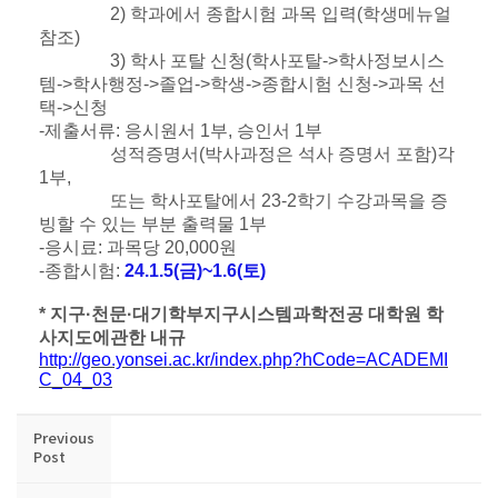
2) 학과에서 종합시험 과목 입력(학생메뉴얼
참조)
3) 학사 포탈 신청(학사포탈->학사정보시스
템->학사행정->졸업->학생->종합시험 신청->과목 선
택->신청
-제출서류: 응시원서 1부, 승인서 1부
성적증명서(박사과정은 석사 증명서 포함)각
1부,
또는 학사포탈에서 23-2학기 수강과목을 증
빙할 수 있는 부분 출력물 1부
-응시료: 과목당 20,000원
-종합시험:
24
.1
.5
(금)~1
.6
(토)
*
지구
·
천문
·
대기학부지구시스템과학전공 대학원 학
사지도에관한 내규
http://geo.yonsei.ac.kr/index.php?hCode=ACADEMI
C_04_03
Previous
Post