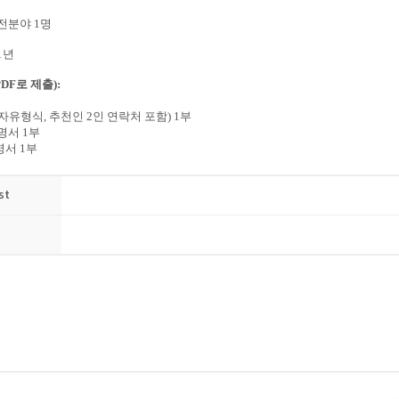
전분야
1
명
1
년
PDF로 제출):
자유형식
,
추천인
2
인 연락처 포함
) 1
부
명서
1
부
명서
1
부
st