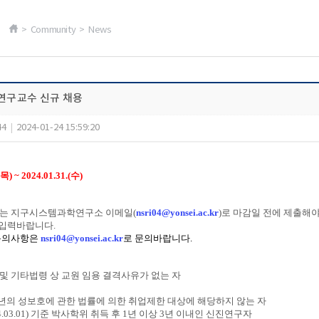
> Community > News
술연구교수 신규 채용
44
|
2024-01-24 15:59:20
목
) ~ 2024.01.31.(
수
)
수는 지구시스템과학연구소 이메일
(
nsri04@yonsei.ac.kr
)
로 마감일 전에 제출해야
 입력바랍니다
.
문의사항은
nsri04@yonsei.ac.kr
로 문의바랍니다
.
 및 기타법령 상 교원 임용 결격사유가 없는 자
년의 성보호에 관한 법률에 의한 취업제한 대상에 해당하지 않는 자
4.03.01)
기준 박사학위 취득 후
1
년 이상
3
년 이내인 신진연구자