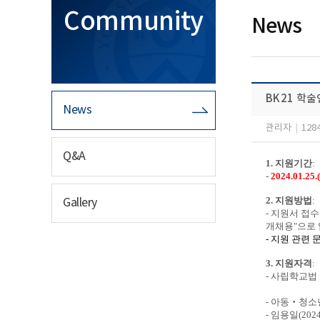
Community
News
BK21 학
News
관리자
|
128
Q&A
1.
지원기간
:
-
2024.01.25.(
2.
지원방법
:
Gallery
-
지원서 접
개채용
"
으로
-
지원 관련 
3.
지원자격
:
- 사립학교법
- 아동‧청소
-
임용일
(202