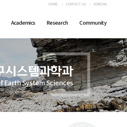
HOME
CONTACT US
KOREAN
Academics
Research
Community
f Earth System Sciences