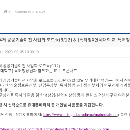
> Community > News
범부처 공공기술이전 사업화 로드쇼(9/12) & [특허청X연세대학교] 특허
0
|
2023-09-05 10:08:40
처 공공기술이전 사업화 로드쇼
(9/12)
세대학교
]
특허청장님과 함께하는
IP
토크콘서트
처 공공기술이전 사업화 로드쇼를
2023
년
09
월
12
일 우리대학 백양누리에서 진
는 과학기술정보통신부
,
산업통상부
,
특허청 등
9
개 정부 부처의 연구과제 성과
행됩니다
.
구성과물 특허의 활용 및 학생창업
/
실험실 창업 등에 관심 있으신 연구자 여러
청 시 선착순으로 휴대폰베터리 등 개인별 사은품을 지급합니다
.
상담신청
: NTIS
홈페이지
(
https://www.ntis.go.kr/rndtema/main/main.do
)
통한 
://danapat.cafe24.com/tt/2023roadshow/2023%20roadshow_v2.htm
)