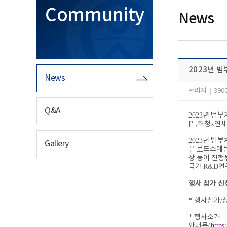
Community
News
2023년 
News
관리자
|
390
Q&A
2023
년 범부
[
특허청
x
연
2023
년 범부
Gallery
본 로드쇼에
상 등이 진
국가
R&D
연
행사 참가 신
*
행사참가
/
*
행사소개
:
안내문
(
https