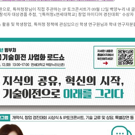
일환으로
,
특허청장님이 직접 주관하는
IP
토크콘서트가
09
월
12
일 백양누리 내
참석자 대상경품 추첨
, "[
특허청
x
연세대학교
]
창업 아이디어 경진대회
"
수상자 
&
활용 및 학생창업
,
특허청 정책에 관심있으신 학생 연구원님과 학내 연구자분