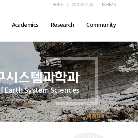
HOME
CONTACT US
KOREAN
Academics
Research
Community
f Earth System Sciences