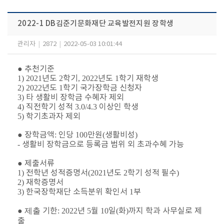
2022-1 DB김준기문화재단 교육발전지원 장학생
관리자
|
2872
|
2022-05-03 10:01:44
●
추천기준
1) 2021
년도
2
학기
, 2022
년도
1
학기 재학생
2) 2022
년도
1
학기 국가장학금 신청자
3)
타 생활비 장학금 수혜자 제외
4)
직전학기 성적
3.0/4.3
이상인 학생
5)
학기초과자 제외
●
장학금액
:
인당
100
만원
(
생활비성
)
-
생활비 장학금으로 등록금 범위 외 초과수혜 가능
●
제출서류
1)
전학년 성적증명서
(2021
년도
2
학기 성적 필수
)
2)
재학증명서
3)
한국장학재단 소득분위 확인서
1
부
●
​ 제출
기한
: 2022
년
5
월
10
일
(
화
)
까지 학과 사무실로 제
출